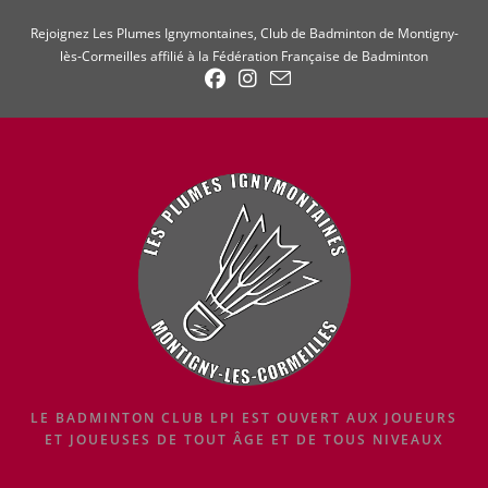
Skip
Rejoignez Les Plumes Ignymontaines, Club de Badminton de Montigny-
to
lès-Cormeilles affilié à la Fédération Française de Badminton
content
LE BADMINTON CLUB LPI EST OUVERT AUX JOUEURS
ET JOUEUSES DE TOUT ÂGE ET DE TOUS NIVEAUX