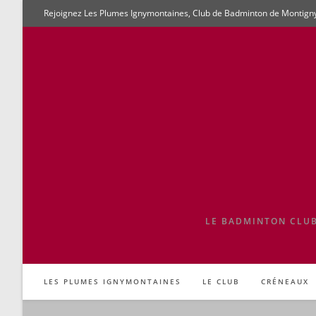
Skip
Rejoignez Les Plumes Ignymontaines, Club de Badminton de Montigny-l
to
content
LE BADMINTON CLUB
LES PLUMES IGNYMONTAINES
LE CLUB
CRÉNEAUX