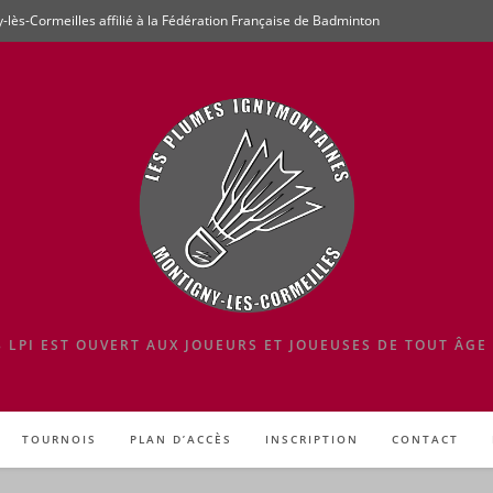
ès-Cormeilles affilié à la Fédération Française de Badminton
 LPI EST OUVERT AUX JOUEURS ET JOUEUSES DE TOUT ÂGE 
TOURNOIS
PLAN D’ACCÈS
INSCRIPTION
CONTACT